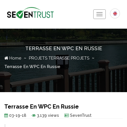
Toggle
navigation
TERRASSE EN WPC EN RUSSIE
Icon
Home
PROJETS
TERRASSE PROJETS
Terrasse En WPC En Russie
Terrasse En WPC En Russie
03-19-18
3,139 views
SevenTrust